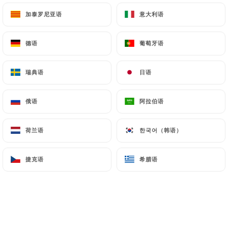
加泰罗尼亚语
加泰罗尼亚语
意大利语
意大利语
67 评论
德语
德语
葡萄牙语
葡萄牙语
RESTAURANT FRANÇAIS
瑞典语
瑞典语
日语
日语
10 Rue Danton
69003 Lyon France
俄语
俄语
阿拉伯语
阿拉伯语
荷兰语
荷兰语
한국어（韩语）
한국어（韩语）
捷克语
捷克语
希腊语
希腊语
餐厅简介