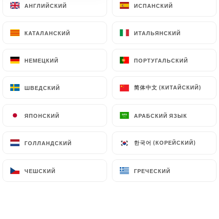
АНГЛИЙСКИЙ
АНГЛИЙСКИЙ
ИСПАНСКИЙ
ИСПАНСКИЙ
КАТАЛАНСКИЙ
КАТАЛАНСКИЙ
ИТАЛЬЯНСКИЙ
ИТАЛЬЯНСКИЙ
67 МНЕНИЙ
RESTAURANT FRANÇAIS
НЕМЕЦКИЙ
НЕМЕЦКИЙ
ПОРТУГАЛЬСКИЙ
ПОРТУГАЛЬСКИЙ
10 Rue Danton
69003 Lyon France
简体中文 (КИТАЙСКИЙ)
简体中文 (КИТАЙСКИЙ)
ШВЕДСКИЙ
ШВЕДСКИЙ
ЯПОНСКИЙ
ЯПОНСКИЙ
АРАБСКИЙ ЯЗЫК
АРАБСКИЙ ЯЗЫК
한국어 (КОРЕЙСКИЙ)
한국어 (КОРЕЙСКИЙ)
ГОЛЛАНДСКИЙ
ГОЛЛАНДСКИЙ
ЧЕШСКИЙ
ЧЕШСКИЙ
ГРЕЧЕСКИЙ
ГРЕЧЕСКИЙ
Кто мы?