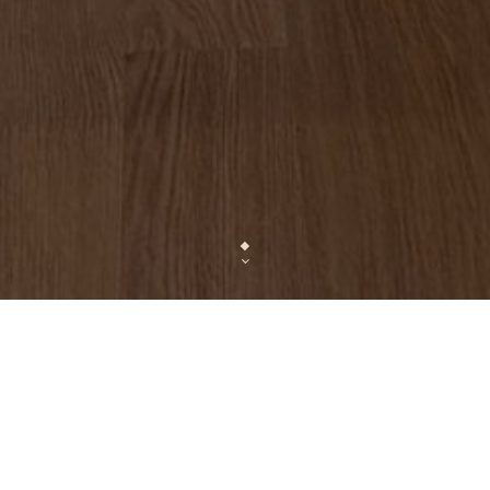
Bienvenue au Dadou, le spot incontournable de Lyon 3 !
Entrez dans notre univers moderne et chaleureux, où chaque mome