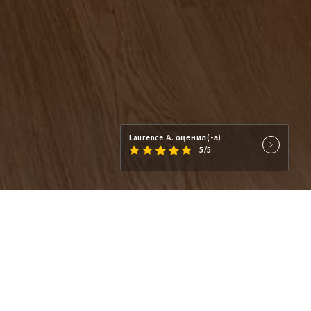
Laurence A. оценил(-а)
5/5
nt devient une expérience à savourer.