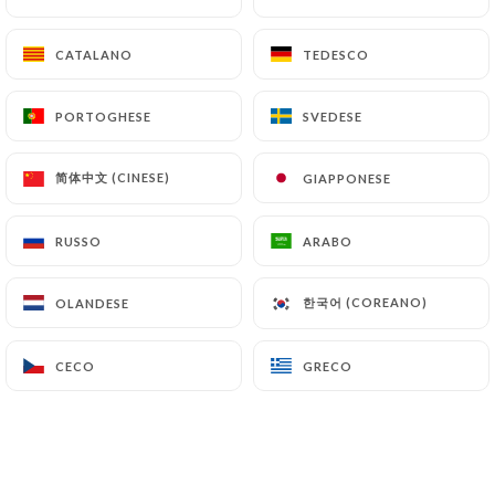
CATALANO
CATALANO
TEDESCO
TEDESCO
RECENSIONE 67
PORTOGHESE
PORTOGHESE
SVEDESE
SVEDESE
RESTAURANT FRANÇAIS
10 Rue Danton
简体中文 (CINESE)
简体中文 (CINESE)
GIAPPONESE
GIAPPONESE
69003 Lyon France
RUSSO
RUSSO
ARABO
ARABO
한국어 (COREANO)
한국어 (COREANO)
OLANDESE
OLANDESE
CECO
CECO
GRECO
GRECO
Chi siamo?