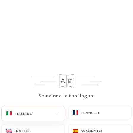
IT
MENU
Oggi chiuso
Seleziona la tua lingua:
Seleziona la tua lingua:
FRANCESE
FRANCESE
ITALIANO
ITALIANO
INGLESE
INGLESE
SPAGNOLO
SPAGNOLO