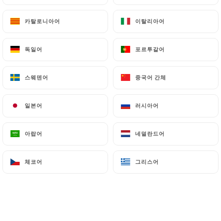
카탈로니아어
카탈로니아어
이탈리아어
이탈리아어
67 리뷰
독일어
독일어
포르투갈어
포르투갈어
RESTAURANT FRANÇAIS
10 Rue Danton
스웨덴어
스웨덴어
중국어 간체
중국어 간체
69003 Lyon France
일본어
일본어
러시아어
러시아어
아랍어
아랍어
네덜란드어
네덜란드어
체코어
체코어
그리스어
그리스어
소개