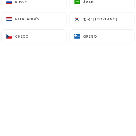
RUSSO
RUSSO
ÁRABE
ÁRABE
한국어 (COREANO)
한국어 (COREANO)
NEERLANDÊS
NEERLANDÊS
Laurence A. classificado
L
5/5
CHECO
CHECO
GREGO
GREGO
23/03/2026
•
07:48
Samuel J. classificado
S
5/5
Lieux chaleureux et assiettes excellentes.
Rapport qualité prix imbattable. À
découvrir absolument !
05/02/2026
•
07:36
negrello j. classificado
N
4/5