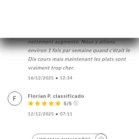
Line D. classificado
L
3/5
Malheureusement les prix ont très
nettement augmenté. Nous y allions
environ 1 fois par semaine quand c'était le
Dix cours mais maintenant les plats sont
vraiment trop cher.
16/12/2025
•
12:34
Florian P. classificado
F
5/5
12/12/2025
•
07:11