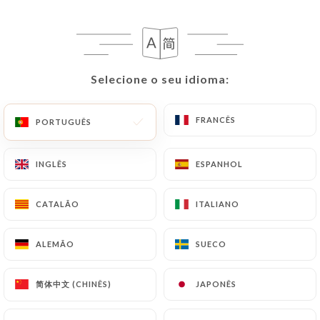
PT
MENU
Selecione o seu idioma:
Selecione o seu idioma:
FRANCÊS
FRANCÊS
PORTUGUÊS
PORTUGUÊS
/
PÁGINA INICIAL
AVALIAÇÕES
Avaliações
INGLÊS
INGLÊS
ESPANHOL
ESPANHOL
CATALÃO
CATALÃO
ITALIANO
ITALIANO
67 avaliações no Uniiti
ALEMÃO
ALEMÃO
SUECO
SUECO
4.6 / 5
简体中文 (CHINÊS)
简体中文 (CHINÊS)
JAPONÊS
JAPONÊS
Avaliações 100% reais e verificadas.