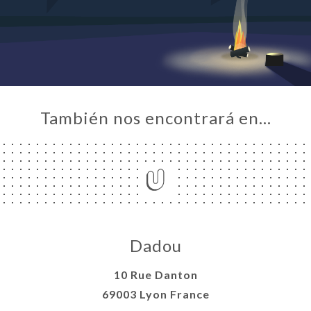
CIO
ERÍA
EÑA
NÚ
ACTO
También nos encontrará en…
Dadou
10 Rue Danton
69003 Lyon France