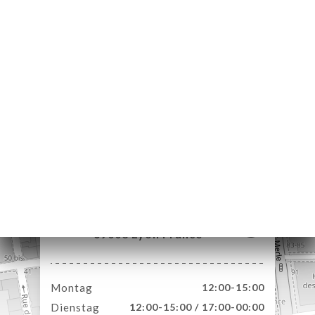
ART
ERIE
RTUNG
NÜ
TAKT
10 Rue Danton
69003 Lyon France
Montag
12:00-15:00
Dienstag
12:00-15:00 / 17:00-00:00