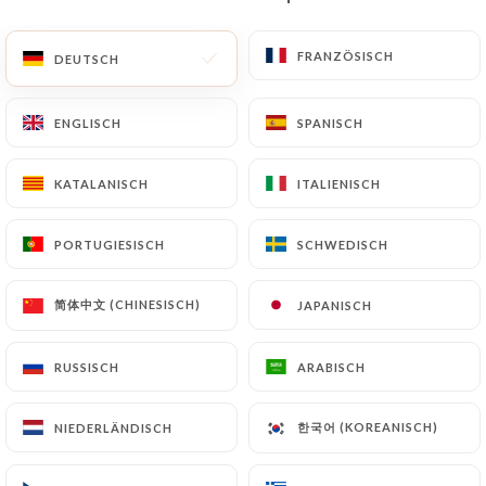
DE
MENÜ
FRANZÖSISCH
FRANZÖSISCH
DEUTSCH
DEUTSCH
ENGLISCH
ENGLISCH
SPANISCH
SPANISCH
KATALANISCH
KATALANISCH
ITALIENISCH
ITALIENISCH
/
START
KONTAKT
Kontakt
PORTUGIESISCH
PORTUGIESISCH
SCHWEDISCH
SCHWEDISCH
简体中文 (CHINESISCH)
简体中文 (CHINESISCH)
JAPANISCH
JAPANISCH
RUSSISCH
RUSSISCH
ARABISCH
ARABISCH
한국어 (KOREANISCH)
한국어 (KOREANISCH)
NIEDERLÄNDISCH
NIEDERLÄNDISCH
Dadou